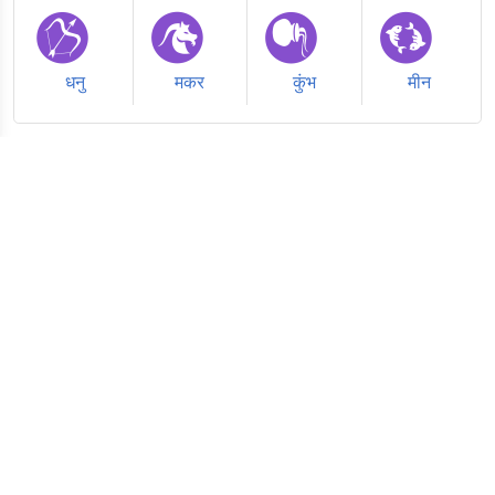
धनु
मकर
कुंभ
मीन
Follow Jyotish Guide on social media
© 2026 copyright Jyotish Guide
About Us
|
Terms of Use
|
Privacy Policy
|
Contact Us