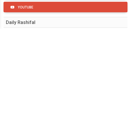
YOUTUBE
Daily Rashifal
मेष
वृषभ
मिथुन
कर्क
सिंह
कन्या
तुला
वृश्चिक
धनु
मकर
कुंभ
मीन