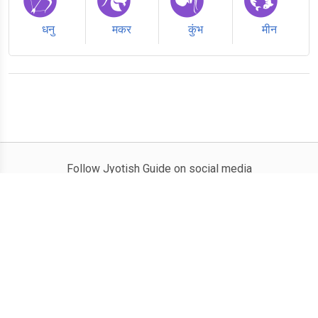
धनु
मकर
कुंभ
मीन
Follow Jyotish Guide on social media
© 2026 copyright Jyotish Guide
About Us
|
Terms of Use
|
Privacy Policy
|
Contact Us