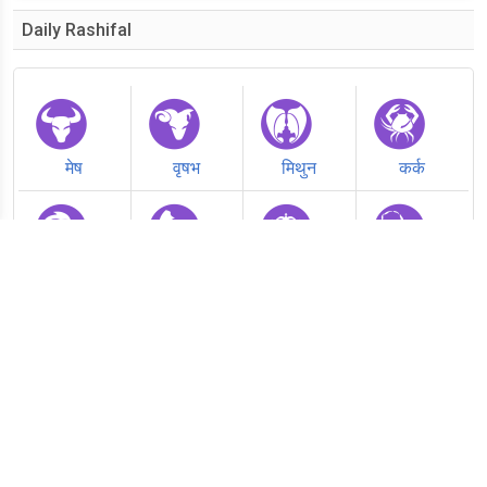
Daily Rashifal
मेष
वृषभ
मिथुन
कर्क
सिंह
कन्या
तुला
वृश्चिक
धनु
मकर
कुंभ
मीन