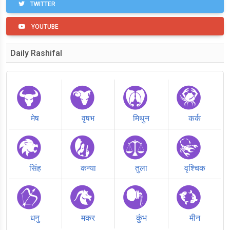
TWITTER
YOUTUBE
Daily Rashifal
मेष
वृषभ
मिथुन
कर्क
सिंह
कन्या
तुला
वृश्चिक
धनु
मकर
कुंभ
मीन