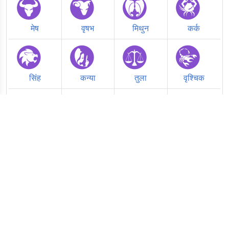
मेष
वृषभ
मिथुन
कर्क
सिंह
कन्या
तुला
वृश्चिक
धनु
मकर
कुंभ
मीन
Follow Jyotish Guide on social media