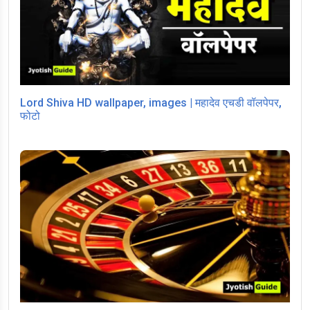
Lord Shiva HD wallpaper, images | महादेव एचडी वॉलपेपर,
फोटो