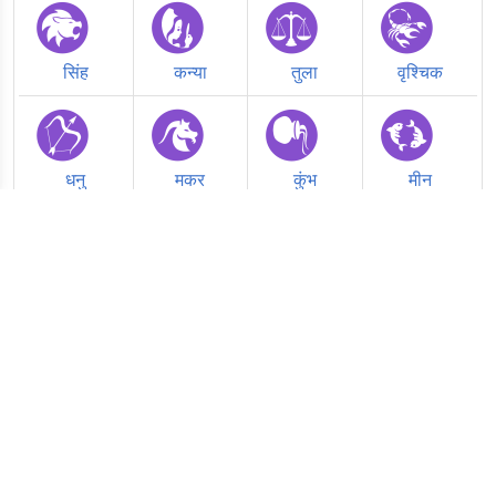
सिंह
कन्या
तुला
वृश्चिक
धनु
मकर
कुंभ
मीन
Follow Jyotish Guide on social media