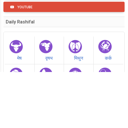
YOUTUBE
Daily Rashifal
मेष
वृषभ
मिथुन
कर्क
सिंह
कन्या
तुला
वृश्चिक
धनु
मकर
कुंभ
मीन