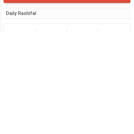
Daily Rashifal
मेष
वृषभ
मिथुन
कर्क
सिंह
कन्या
तुला
वृश्चिक
धनु
मकर
कुंभ
मीन