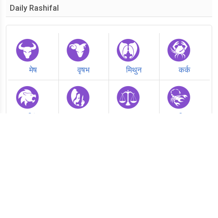
Daily Rashifal
मेष
वृषभ
मिथुन
कर्क
सिंह
कन्या
तुला
वृश्चिक
धनु
मकर
कुंभ
मीन