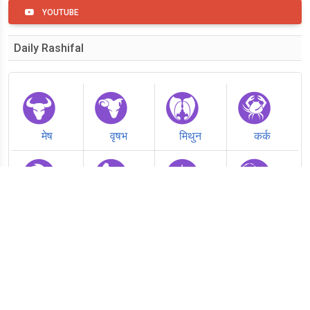
YOUTUBE
Daily Rashifal
मेष
वृषभ
मिथुन
कर्क
सिंह
कन्या
तुला
वृश्चिक
धनु
मकर
कुंभ
मीन