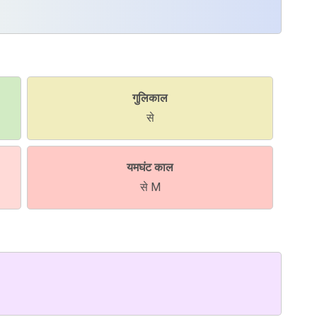
गुलिकाल
से
यमघंट काल
से M