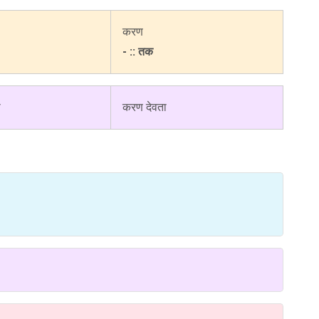
करण
- :: तक
ी
करण देवता