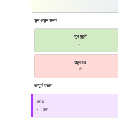
शुभ अशुभ समय
शुभ मुहूर्त
से
राहुकाल
से
सम्पूर्ण पंचांग
तिथि
- :: तक