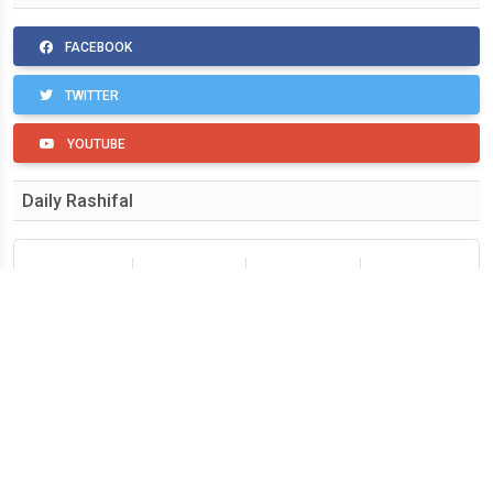
FACEBOOK
TWITTER
YOUTUBE
Daily Rashifal
मेष
वृषभ
मिथुन
कर्क
सिंह
कन्या
तुला
वृश्चिक