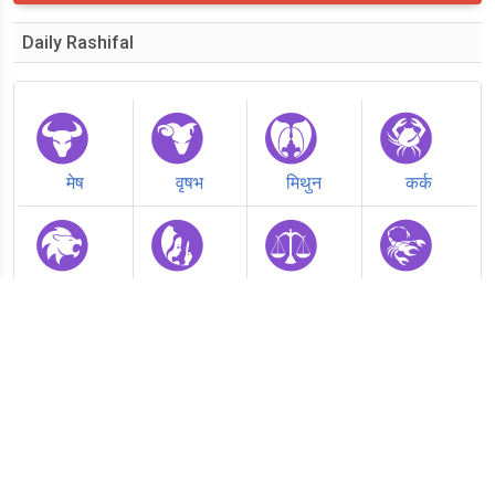
Daily Rashifal
मेष
वृषभ
मिथुन
कर्क
सिंह
कन्या
तुला
वृश्चिक
धनु
मकर
कुंभ
मीन